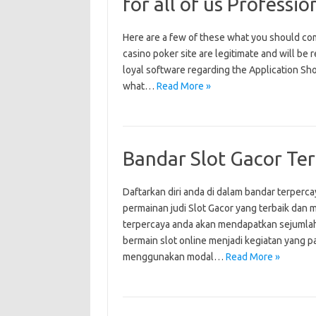
for all of us Profess
Here are a few of these what you should co
casino poker site are legitimate and will be
loyal software regarding the Application Sho
what…
Read More »
Bandar Slot Gacor Ter
Daftarkan diri anda di dalam bandar terperc
permainan judi Slot Gacor yang terbaik dan 
terpercaya anda akan mendapatkan sejumlah
bermain slot online menjadi kegiatan yang p
menggunakan modal…
Read More »