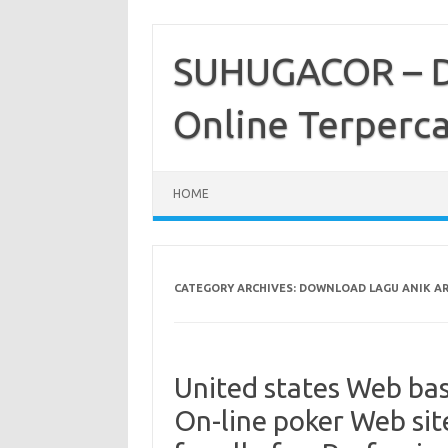
Skip
to
content
SUHUGACOR – Daf
Online Terperc
HOME
CATEGORY ARCHIVES:
DOWNLOAD LAGU ANIK AR
United states Web bas
On-line poker Web si