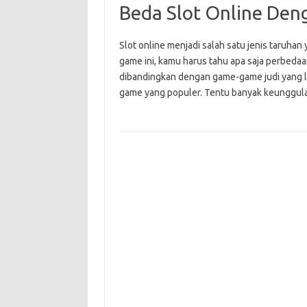
Beda Slot Online Den
Slot online menjadi salah satu jenis taruhan 
game ini, kamu harus tahu apa saja perbed
dibandingkan dengan game-game judi yang l
game yang populer. Tentu banyak keunggula