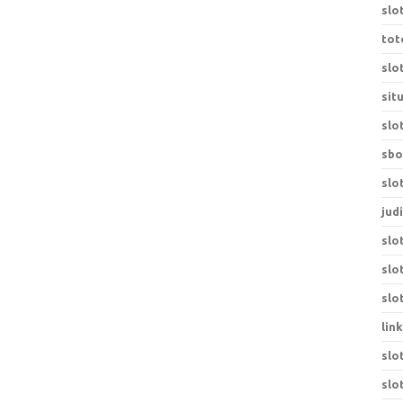
slo
tot
slo
sit
slo
sbo
slo
jud
slo
slo
slo
lin
slo
slo