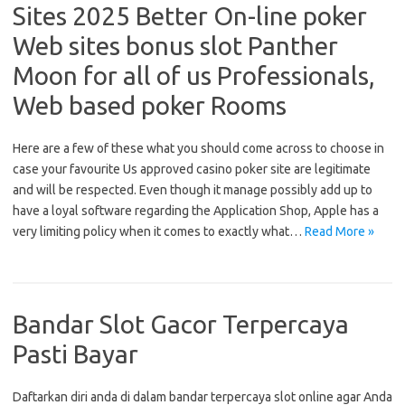
Sites 2025 Better On-line poker
Web sites bonus slot Panther
Moon for all of us Professionals,
Web based poker Rooms
Here are a few of these what you should come across to choose in
case your favourite Us approved casino poker site are legitimate
and will be respected. Even though it manage possibly add up to
have a loyal software regarding the Application Shop, Apple has a
very limiting policy when it comes to exactly what…
Read More »
Bandar Slot Gacor Terpercaya
Pasti Bayar
Daftarkan diri anda di dalam bandar terpercaya slot online agar Anda