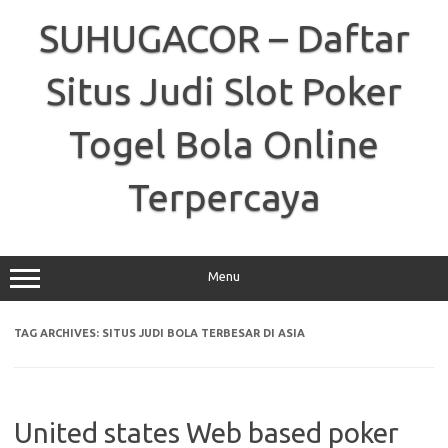
Skip
to
SUHUGACOR – Daftar
content
Situs Judi Slot Poker
Togel Bola Online
Terpercaya
Menu
TAG ARCHIVES:
SITUS JUDI BOLA TERBESAR DI ASIA
United states Web based poker