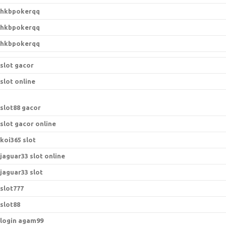
hkbpokerqq
hkbpokerqq
hkbpokerqq
slot gacor
slot online
s
lot88 gacor
slot gacor online
koi365 slot
jaguar33 slot online
jaguar33 slot
slot777
slot88
login agam99