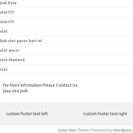
judi bola
slot777
slot777
slot
link slot gacor hari ini
slot gacor
slot thailand
slot
For More Information Please
Contact Us
jasa seo judi
custom footer text left
custom footer text right
Iconic One
Theme | Powered by
Wordpress