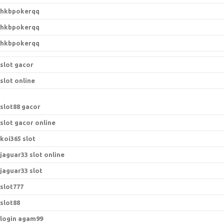
hkbpokerqq
hkbpokerqq
hkbpokerqq
slot gacor
slot online
s
lot88 gacor
slot gacor online
koi365 slot
jaguar33 slot online
jaguar33 slot
slot777
slot88
login agam99