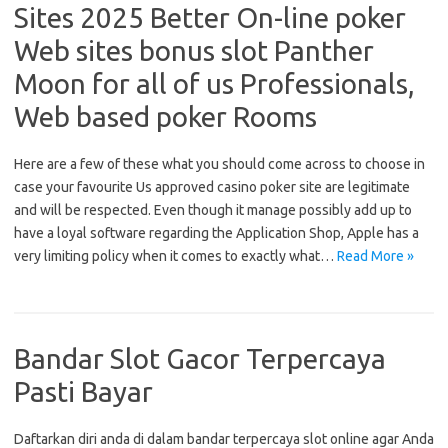
Sites 2025 Better On-line poker
Web sites bonus slot Panther
Moon for all of us Professionals,
Web based poker Rooms
Here are a few of these what you should come across to choose in
case your favourite Us approved casino poker site are legitimate
and will be respected. Even though it manage possibly add up to
have a loyal software regarding the Application Shop, Apple has a
very limiting policy when it comes to exactly what…
Read More »
Bandar Slot Gacor Terpercaya
Pasti Bayar
Daftarkan diri anda di dalam bandar terpercaya slot online agar Anda