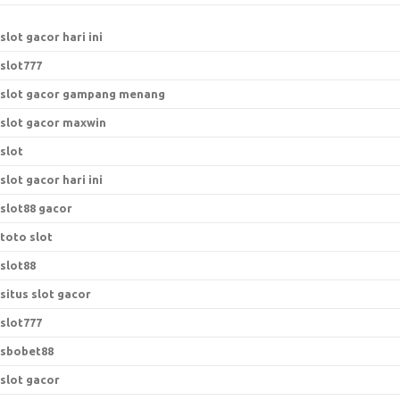
slot gacor hari ini
slot777
slot gacor gampang menang
slot gacor maxwin
slot
slot gacor hari ini
slot88 gacor
toto slot
slot88
situs slot gacor
slot777
sbobet88
slot gacor