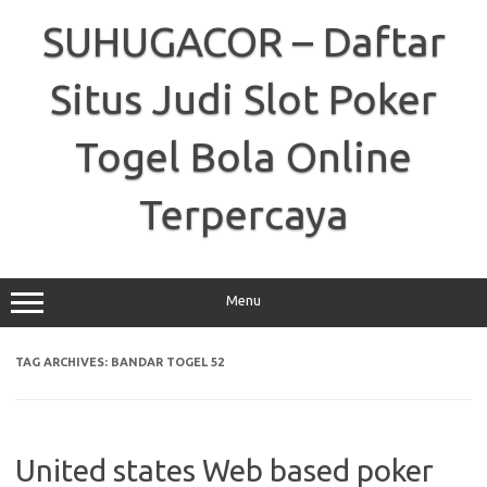
Skip
to
SUHUGACOR – Daftar
content
Situs Judi Slot Poker
Togel Bola Online
Terpercaya
Menu
TAG ARCHIVES:
BANDAR TOGEL 52
United states Web based poker