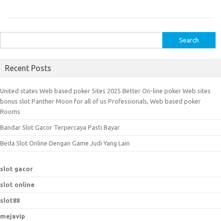
S
e
a
Recent Posts
r
c
United states Web based poker Sites 2025 Better On-line poker Web sites
h
bonus slot Panther Moon for all of us Professionals, Web based poker
f
Rooms
o
Bandar Slot Gacor Terpercaya Pasti Bayar
r
Beda Slot Online Dengan Game Judi Yang Lain
:
slot gacor
slot online
slot88
mejavip