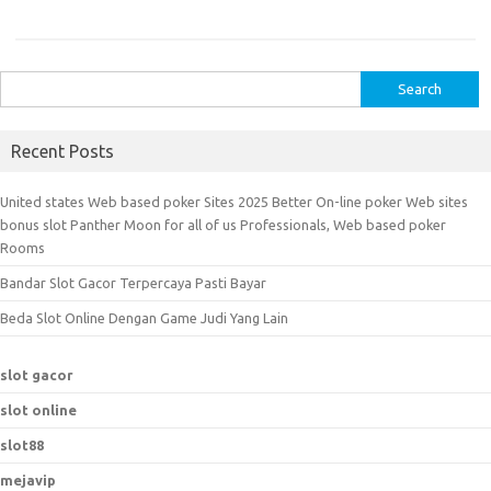
S
e
a
Recent Posts
r
c
United states Web based poker Sites 2025 Better On-line poker Web sites
h
bonus slot Panther Moon for all of us Professionals, Web based poker
f
Rooms
o
Bandar Slot Gacor Terpercaya Pasti Bayar
r
Beda Slot Online Dengan Game Judi Yang Lain
:
slot gacor
slot online
slot88
mejavip