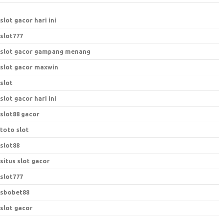
slot gacor hari ini
slot777
slot gacor gampang menang
slot gacor maxwin
slot
slot gacor hari ini
slot88 gacor
toto slot
slot88
situs slot gacor
slot777
sbobet88
slot gacor