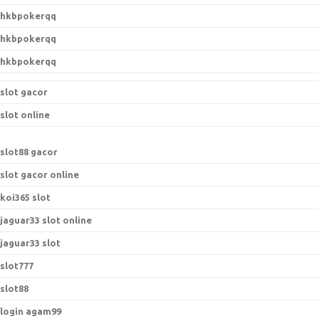
hkbpokerqq
hkbpokerqq
hkbpokerqq
slot gacor
slot online
s
lot88 gacor
slot gacor online
koi365 slot
jaguar33 slot online
jaguar33 slot
slot777
slot88
login agam99