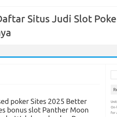
tar Situs Judi Slot Poke
aya
Sea
for:
R
ed poker Sites 2025 Better
Uni
On-
tes bonus slot Panther Moon
for 