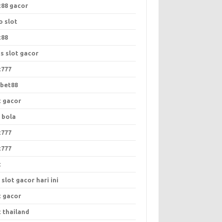
t88 gacor
o slot
t88
us slot gacor
t777
bet88
t gacor
i bola
t777
t777
t
k slot gacor hari ini
t gacor
t thailand