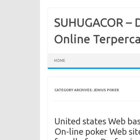
Skip
to
content
SUHUGACOR – Daf
Online Terperc
HOME
CATEGORY ARCHIVES:
JENIUS POKER
United states Web bas
On-line poker Web si