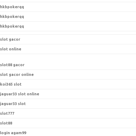
hkbpokerqq
hkbpokerqq
hkbpokerqq
slot gacor
slot online
s
lot88 gacor
slot gacor online
koi365 slot
jaguar33 slot online
jaguar33 slot
slot777
slot88
login agam99