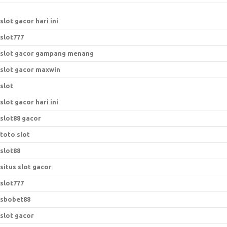
slot gacor hari ini
slot777
slot gacor gampang menang
slot gacor maxwin
slot
slot gacor hari ini
slot88 gacor
toto slot
slot88
situs slot gacor
slot777
sbobet88
slot gacor