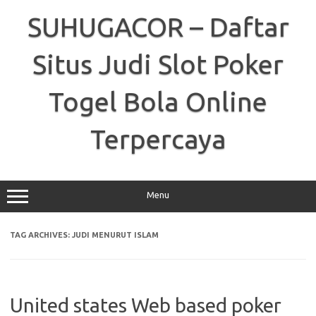
Skip
to
SUHUGACOR – Daftar
content
Situs Judi Slot Poker
Togel Bola Online
Terpercaya
Menu
TAG ARCHIVES:
JUDI MENURUT ISLAM
United states Web based poker