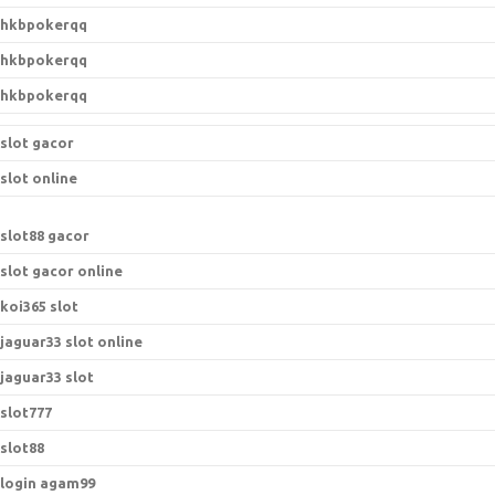
hkbpokerqq
hkbpokerqq
hkbpokerqq
slot gacor
slot online
s
lot88 gacor
slot gacor online
koi365 slot
jaguar33 slot online
jaguar33 slot
slot777
slot88
login agam99