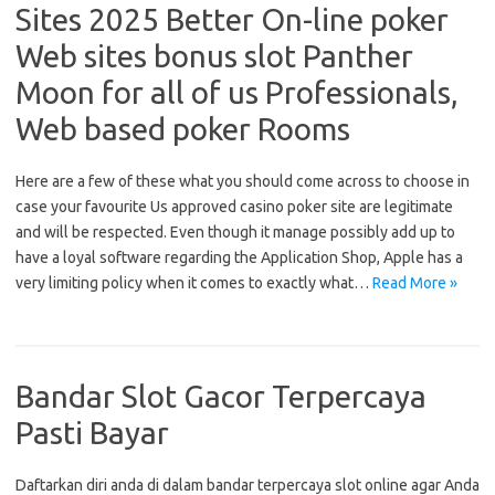
Sites 2025 Better On-line poker
Web sites bonus slot Panther
Moon for all of us Professionals,
Web based poker Rooms
Here are a few of these what you should come across to choose in
case your favourite Us approved casino poker site are legitimate
and will be respected. Even though it manage possibly add up to
have a loyal software regarding the Application Shop, Apple has a
very limiting policy when it comes to exactly what…
Read More »
Bandar Slot Gacor Terpercaya
Pasti Bayar
Daftarkan diri anda di dalam bandar terpercaya slot online agar Anda