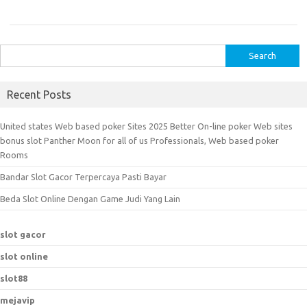
S
e
a
Recent Posts
r
c
United states Web based poker Sites 2025 Better On-line poker Web sites
h
bonus slot Panther Moon for all of us Professionals, Web based poker
f
Rooms
o
Bandar Slot Gacor Terpercaya Pasti Bayar
r
Beda Slot Online Dengan Game Judi Yang Lain
:
slot gacor
slot online
slot88
mejavip