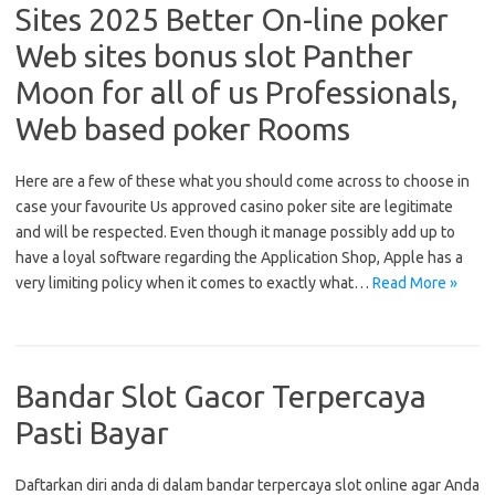
Sites 2025 Better On-line poker
Web sites bonus slot Panther
Moon for all of us Professionals,
Web based poker Rooms
Here are a few of these what you should come across to choose in
case your favourite Us approved casino poker site are legitimate
and will be respected. Even though it manage possibly add up to
have a loyal software regarding the Application Shop, Apple has a
very limiting policy when it comes to exactly what…
Read More »
Bandar Slot Gacor Terpercaya
Pasti Bayar
Daftarkan diri anda di dalam bandar terpercaya slot online agar Anda